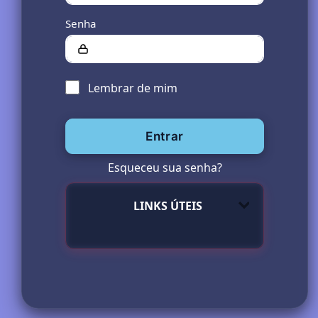
Senha
Lembrar de mim
Entrar
Esqueceu sua senha?
LINKS ÚTEIS
GMAIL
|
1DOC
|
GED
|
SIPLAN